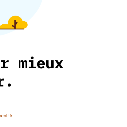
r mieux
r.
nir.fr